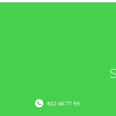
822 66 77 99
