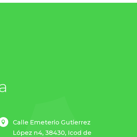
a
Calle Emeterio Gutierrez

López n4, 38430, Icod de