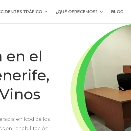
CCIDENTES TRÁFICO
¿QUÉ OFRECEMOS?
BLOG
a en el
nerife,
 Vinos
erapia en Icod de los
dos en rehabilitación