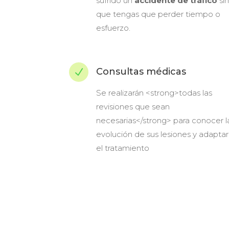
sufrido un
accidente de tráfico
sin
que tengas que perder tiempo o
esfuerzo.
Consultas médicas
N
Se realizarán <strong>todas las
revisiones que sean
necesarias</strong> para conocer l
evolución de sus lesiones y adaptar
el tratamiento