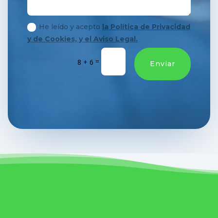
He leído y acepto
la Política de Privacidad
y de Cookies, y el Aviso Legal.
=
8 + 6
Enviar