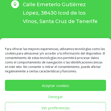
Calle Emeterio Gutiérrez

López, 38430 Icod de los
Vinos, Santa Cruz de Tenerife
Para ofrecer las mejores experiencias, utilizamos tecnologías como las
RESERVA TU CITA
cookies para almacenar y/o acceder a la información del dispositivo. El
consentimiento de estas tecnologías nos permitirá procesar datos
como el comportamiento de navegación o las identificaciones únicas
en este sitio. No consentir o retirar el consentimiento, puede afectar
negativamente a ciertas características y funciones.
Aceptar cookies
Denegar
CENTROS SPEM
© COPYRIGHT 2026 ·
AVISO LEGAL
·
POLÍTICA DE PRIVACIDAD
·
POLÍTICA DE COOKIES
·
Ver preferencias