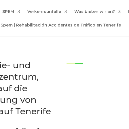
SPEM
Verkehrsunfälle
Was bieten wir an?
ie- und
szentrum,
auf die
lung von
auf Tenerife