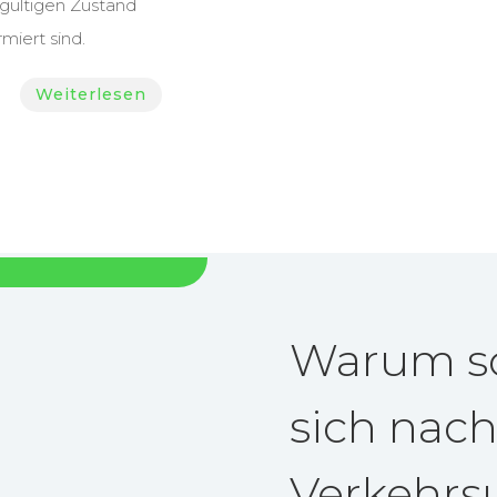
gültigen Zustand
rmiert sind.
Weiterlesen
Warum so
sich nac
Verkehrsu