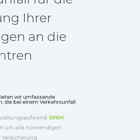
ng Ihrer
ngen an die
ntren
ieten wir umfassende
, die bei einem Verkehrsunfall
rwaltungsaufwand.
SPEM
h um alle notwendigen
r Versicherung.