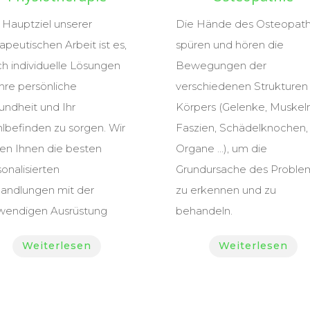
 Hauptziel unserer
Die Hände des Osteopat
apeutischen Arbeit ist es,
spüren und hören die
ch individuelle Lösungen
Bewegungen der
Ihre persönliche
verschiedenen Strukturen
undheit und Ihr
Körpers (Gelenke, Muskeln
lbefinden zu sorgen. Wir
Faszien, Schädelknochen,
ten Ihnen die besten
Organe …), um die
onalisierten
Grundursache des Proble
andlungen mit der
zu erkennen und zu
wendigen Ausrüstung
behandeln.
Weiterlesen
Weiterlesen