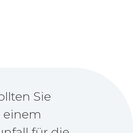
llten Sie
h einem
nfall für die