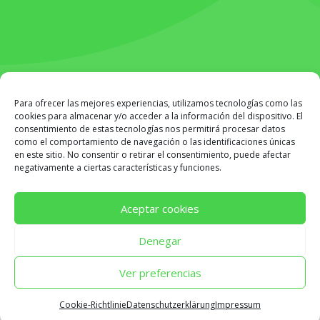
CENTROS SPEM
© COPYRIGHT 2026 ·
AVISO LEGAL
·
Para ofrecer las mejores experiencias, utilizamos tecnologías como las
POLÍTICA DE PRIVACIDAD
·
POLÍTICA DE COOKIES
·
cookies para almacenar y/o acceder a la información del dispositivo. El
consentimiento de estas tecnologías nos permitirá procesar datos
DISEÑO Y DESARROLLO POR E-ASY | CONSULTORÍA
como el comportamiento de navegación o las identificaciones únicas
IT & AGENCIA DIGITAL.
en este sitio. No consentir o retirar el consentimiento, puede afectar
negativamente a ciertas características y funciones.
Aceptar cookies
Denegar
Ver preferencias
Cookie-Richtlinie
Datenschutzerklärung
Impressum